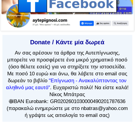
Donate / Κάντε μία δωρεά
Αν
σας αρέσουν τα άρθρα
της Αυτεπίγνωσης,
μπορείτε να προσφέρετε ένα μικρό χρηματικό ποσό
(όσο θέλετε εσείς) για να στηρίξετε την ιστοσελίδα.
Με ποσό 10 ευρώ και άνω, θα λάβετε στο email σας
δωρεάν το βιβλίο
"Επίγνωση - Ανακαλύπτοντας τον
αληθινό μας εαυτό"
. Ευχαριστώ πολύ! Να είστε καλά!
Νίκος Μπάτρας
🌐IBAN Eurobank: GR0202601030000490201787636
(παρακαλώ ενημερώστε με στο nbatras@yahoo.com
ή γράψτε ως αιτιολογία το email σας)