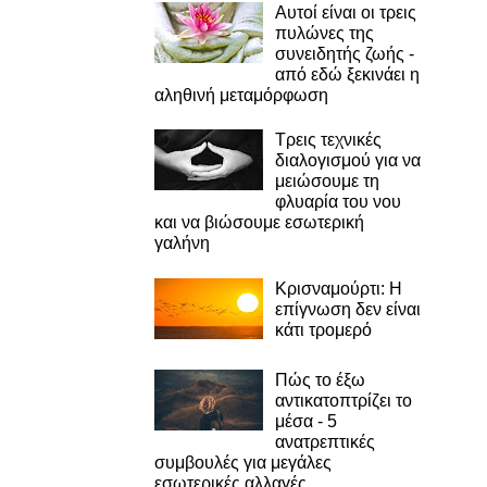
Αυτοί είναι οι τρεις
πυλώνες της
συνειδητής ζωής -
από εδώ ξεκινάει η
αληθινή μεταμόρφωση
Τρεις τεχνικές
διαλογισμού για να
μειώσουμε τη
φλυαρία του νου
και να βιώσουμε εσωτερική
γαλήνη
Κρισναμούρτι: Η
επίγνωση δεν είναι
κάτι τρομερό
Πώς το έξω
αντικατοπτρίζει το
μέσα - 5
ανατρεπτικές
συμβουλές για μεγάλες
εσωτερικές αλλαγές