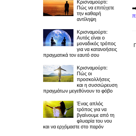
Κρισναμούρτι:
➡
Πώς να επιτύχετε
την καθαρή
π
αντίληψη
Κρισναμούρτι:
Αυτός είναι ο
μοναδικός τρόπος
για να κατανοήσεις
πραγματικά τον εαυτό σου
Κρισναμούρτι:
Πώς οι
προσκολλήσεις
και η συσσώρευση
πραγμάτων μεγεθύνουν το φόβο
Ένας απλός
τρόπος για να
βγαίνουμε από τη
φλυαρία του νου
και να ερχόμαστε στο παρόν