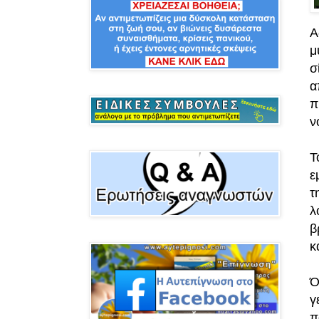
Α
μ
σ
α
π
ν
Τ
ε
τ
λ
β
κ
Ό
γ
π