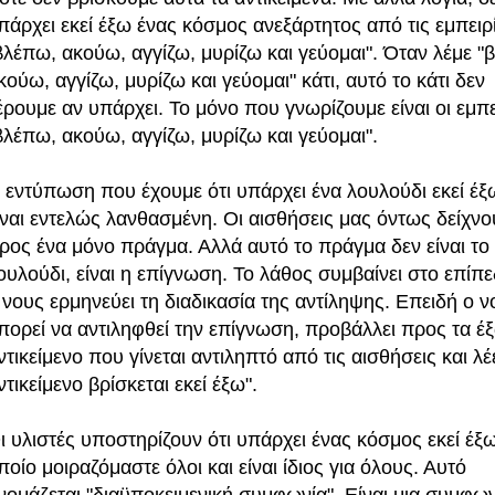
πάρχει εκεί έξω ένας κόσμος ανεξάρτητος από τις εμπειρ
βλέπω, ακούω, αγγίζω, μυρίζω και γεύομαι". Όταν λέμε "
κούω, αγγίζω, μυρίζω και γεύομαι" κάτι, αυτό το κάτι δεν
έρουμε αν υπάρχει. Το μόνο που γνωρίζουμε είναι οι εμπε
βλέπω, ακούω, αγγίζω, μυρίζω και γεύομαι".
 εντύπωση που έχουμε ότι υπάρχει ένα λουλούδι εκεί έξ
ίναι εντελώς λανθασμένη. Οι αισθήσεις μας όντως δείχνο
ρος ένα μόνο πράγμα. Αλλά αυτό το πράγμα δεν είναι το
ουλούδι, είναι η επίγνωση. Το λάθος συμβαίνει στο επίπ
 νους ερμηνεύει τη διαδικασία της αντίληψης. Επειδή ο ν
πορεί να αντιληφθεί την επίγνωση, προβάλλει προς τα έ
ντικείμενο που γίνεται αντιληπτό από τις αισθήσεις και λέε
ντικείμενο βρίσκεται εκεί έξω".
ι υλιστές υποστηρίζουν ότι υπάρχει ένας κόσμος εκεί έξω
ποίο μοιραζόμαστε όλοι και είναι ίδιος για όλους. Αυτό
νομάζεται "διαϋποκειμενική συμφωνία". Είναι μια συμφω