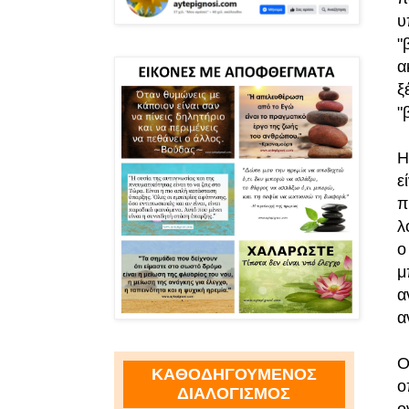
υ
"
α
ξ
"
Η
ε
π
λ
ο
μ
α
α
Ο
ΚΑΘΟΔΗΓΟΥΜΕΝΟΣ
ο
ΔΙΑΛΟΓΙΣΜΟΣ
ο