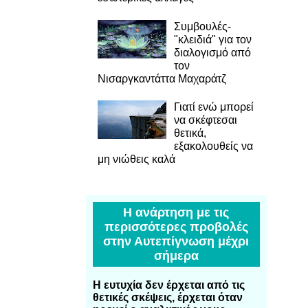
Συμβουλές-
"κλειδιά" για τον
διαλογισμό από
τον
Νισαργκαντάττα Μαχαράτζ
Γιατί ενώ μπορεί
να σκέφτεσαι
θετικά,
εξακολουθείς να
μη νιώθεις καλά
Η ανάρτηση με τις
περισσότερες προβολές
στην Αυτεπίγνωση μέχρι
σήμερα
Η ευτυχία δεν έρχεται από τις
θετικές σκέψεις, έρχεται όταν