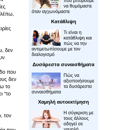
που μπορούμε
να θυμόμαστε
ίες
όταν αγχωνόμαστε
βλέπω,
Κατάθλιψη
ιρίες
Τι είναι η
κατάθλιψη και
πώς να την
αντιμετωπίσουμε με τον
ω, δεν
διαλογισμό
υν
Δυσάρεστα συναισθήματα
εδο που
Πώς να
ους δεν
αξιοποιήσουμε
ξω το
τα δυσάρεστα
συναισθήματα
ι "το
Χαμηλή αυτοεκτίμηση
Η σύγκριση με
, τον
τους άλλους
οδηγεί σε
χαμηλή
νία που