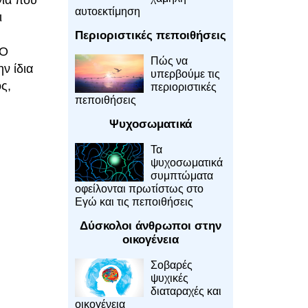
αυτοεκτίμηση
ι
Περιοριστικές πεποιθήσεις
 Ο
Πώς να
ν ίδια
υπερβούμε τις
ς,
περιοριστικές
πεποιθήσεις
Ψυχοσωματικά
Τα
ψυχοσωματικά
συμπτώματα
οφείλονται πρωτίστως στο
Εγώ και τις πεποιθήσεις
Δύσκολοι άνθρωποι στην
οικογένεια
Σοβαρές
ψυχικές
διαταραχές και
οικογένεια