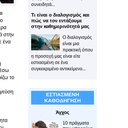
συνειδητά...
αι
Τι είναι ο διαλογισμός και
σο
πώς να τον εντάξουμε
στην καθημερινότητά μας
έρα
ά στην
Ο διαλογισμός
ε ένα
είναι μια
πρακτική όπου
η προσοχή μας είναι είτε
εστιασμένη σε ένα
η
συγκεκριμένο αντικείμενο...
μέσω
ρίζω το
η γεύση
ΕΣΤΙΑΣΜΕΝΗ
ΚΑΘΟΔΗΓΗΣΗ
Άγχος
ητα
10 πράγματα
εν