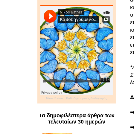
κ
υ
ε
κ
ε
ε
ε
*
Σ
Μ
Δ
Nikos Batras
·
Καθοδηγούμενος Διαλογισμός
➡
Τα δημοφιλέστερα άρθρα των
τελευταίων 30 ημερών
➡