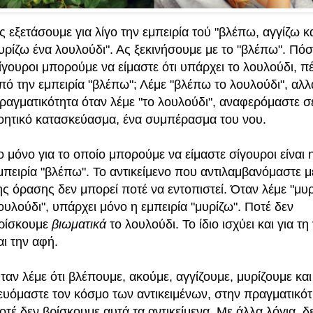
ς εξετάσουμε για λίγο την εμπειρία τού "βλέπω, αγγίζω κ
υρίζω ένα λουλούδι". Ας ξεκινήσουμε με το "βλέπω". Πό
ίγουροι μπορούμε να είμαστε ότι υπάρχει το λουλούδι, π
πό την εμπειρία "βλέπω"; Λέμε "βλέπω το λουλούδι", αλλ
ραγματικότητα όταν λέμε "το λουλούδι", αναφερόμαστε σ
οητικό κατασκεύασμα, ένα συμπέρασμα του νου.
ο μόνο για το οποίο μπορούμε να είμαστε σίγουροι είναι 
μπειρία "βλέπω". Το αντικείμενο που αντιλαμβανόμαστε 
ης όρασης δεν μπορεί ποτέ να εντοπιστεί. Όταν λέμε "μυ
ουλούδι", υπάρχει μόνο η εμπειρία "μυρίζω". Ποτέ δεν
ρίσκουμε
βιωματικά
το λουλούδι. Το ίδιο ισχύει και για τ
αι την αφή.
ταν λέμε ότι βλέπουμε, ακούμε, αγγίζουμε, μυρίζουμε και
ευόμαστε τον κόσμο των αντικειμένων, στην πραγματικότ
οτέ δεν βρίσκουμε αυτά τα αντικείμενα. Με άλλα λόγια, δ