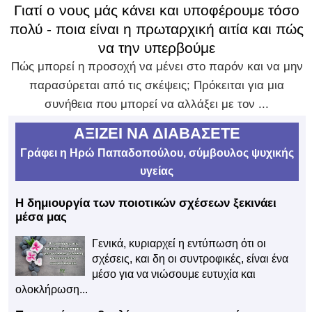
Γιατί ο νους μάς κάνει και υποφέρουμε τόσο
πολύ - ποια είναι η πρωταρχική αιτία και πώς
να την υπερβούμε
Πώς μπορεί η προσοχή να μένει στο παρόν και να μην
παρασύρεται από τις σκέψεις; Πρόκειται για μια
συνήθεια που μπορεί να αλλάξει με τον ...
ΑΞΙΖΕΙ ΝΑ ΔΙΑΒΑΣΕΤΕ
Γράφει η Ηρώ Παπαδοπούλου, σύμβουλος ψυχικής
υγείας
Η δημιουργία των ποιοτικών σχέσεων ξεκινάει
μέσα μας
Γενικά, κυριαρχεί η εντύπωση ότι οι
σχέσεις, και δη οι συντροφικές, είναι ένα
μέσο για να νιώσουμε ευτυχία και
ολοκλήρωση...