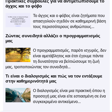
Πρακτικές συμβουλές για να αντιμετωπίσουμε το
άγχος και το φόβο
Το άγχος και ο φόβος είναι ζητήματα που
απασχολούν σχεδόν σε καθημερινή βάση
τους περισσότερους ανθρώπους...
Ζώντας συνειδητά αλλάζει ο προγραμματισμός
μας
Ο προγραμματισμός, παρότι ισχυρός, δεν
είναι αμετάβλητος και έτσι έχουμε πάντα
τη δυνατότητα να βελτιώσουμε τη ζωή
μας, τροποποιώντας τον συνειδητά...
Τι είναι ο διαλογισμός και πώς να τον εντάξουμε
στην καθημερινότητά μας
Ο διαλογισμός είναι μια πρακτική όπου η
προσοχή μας είναι είτε εστιασμένη σε ένα
συγκεκριμένο αντικείμενο...