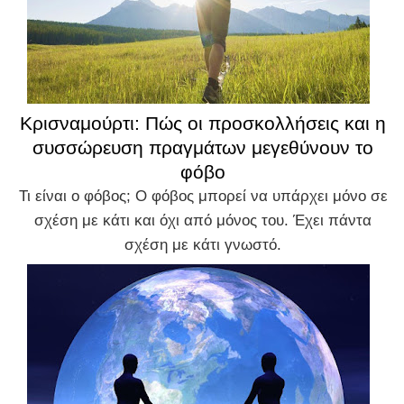
Κρισναμούρτι: Πώς οι προσκολλήσεις και η
συσσώρευση πραγμάτων μεγεθύνουν το
φόβο
Τι είναι ο φόβος; Ο φόβος μπορεί να υπάρχει μόνο σε
σχέση με κάτι και όχι από μόνος του. Έχει πάντα
σχέση με κάτι γνωστό.