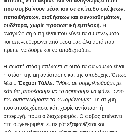
κάποιος
να
διακρίνει και να αναγνωρίζει αυτά
που συμβαίνουν μέσα του σε επίπεδο σκέψεων,
πεποιθήσεων, αισθήσεων
και
συναισθημάτων,
ουδέτερα, χωρίς προσωπική εμπλοκή.
Η
αναγνώριση αυτή είναι που λύνει τα συμπλέγματα
και απελευθερώνει από μέσα μας όλα αυτά που
πρέπει να δούμε και να αποδεχτούμε.
Η σωστή στάση απέναντι σ
' αυτά τα φαινόμενα είναι
η στάση της μη αντίστασης και της αποδοχής. Όπως
λέει ο
Έκχαρτ Τ
όλλε
:
"Μ
όνο αν συμφιλιωθούμε με
κάτι θα μπορέσουμε να το αφήσουμε να φύγει. Όσο
του αντιστεκόμαστε το δυ
ναμώ
νουμε".
Τη στιγμή
που αποδεχόμαστε κάτι χωρίς αντίσταση ή
αποφυγή, παύει ο διαχωρισμός. Ο φόβος απέναντι
στη συγκεκριμένη εμπειρία εξαφανίζεται και