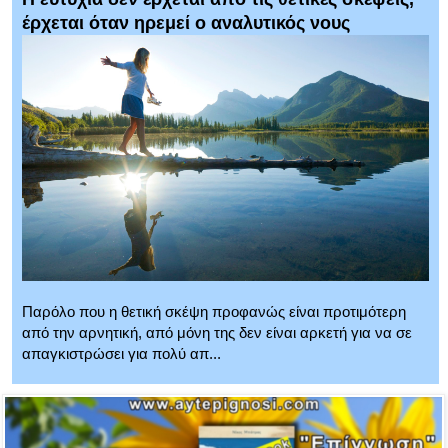
έρχεται όταν ηρεμεί ο αναλυτικός νους
Παρόλο που η θετική σκέψη προφανώς είναι προτιμότερη
από την αρνητική, από μόνη της δεν είναι αρκετή για να σε
απαγκιστρώσει για πολύ απ...