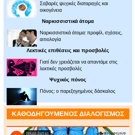
Σοβαρές ψυχικές διαταραχές και
οικογένεια
Ναρκισσιστικά άτομα
Ναρκισσιστικά άτομα: προφίλ, σχέσεις,
αιτιολογία
Λεκτικές επιθέσεις και προσβολές
Γιατί δεν χρειάζεται να απαντάμε στις
λεκτικές προσβολές
Ψυχικός πόνος
Πόνος: ο παρεξηγημένος δάσκαλος
ΚΑΘΟΔΗΓΟΥΜΕΝΟΣ ΔΙΑΛΟΓΙΣΜΟΣ