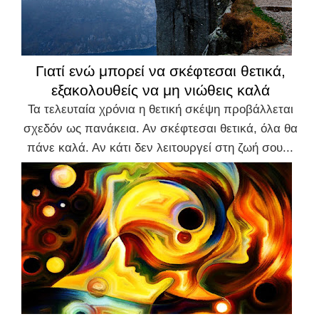
Γιατί ενώ μπορεί να σκέφτεσαι θετικά,
εξακολουθείς να μη νιώθεις καλά
Τα τελευταία χρόνια η θετική σκέψη προβάλλεται
σχεδόν ως πανάκεια. Αν σκέφτεσαι θετικά, όλα θα
πάνε καλά. Αν κάτι δεν λειτουργεί στη ζωή σου...