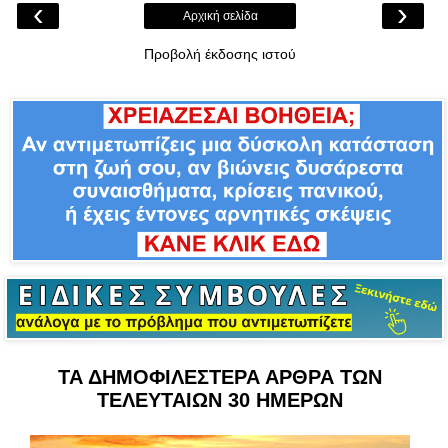
‹
›
Αρχική σελίδα
Προβολή έκδοσης ιστού
ΤΑ ΔΗΜΟΦΙΛΕΣΤΕΡΑ ΑΡΘΡΑ ΤΩΝ
ΤΕΛΕΥΤΑΙΩΝ 30 ΗΜΕΡΩΝ