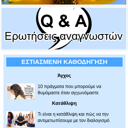
ΕΣΤΙΑΣΜΕΝΗ ΚΑΘΟΔΗΓΗΣΗ
Άγχος
10 πράγματα που μπορούμε να
θυμόμαστε όταν αγχωνόμαστε
Κατάθλιψη
Τι είναι η κατάθλιψη και πώς να την
αντιμετωπίσουμε με τον διαλογισμό