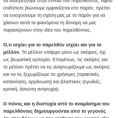
να ανατρέ
ξ
ουμε στην έννοια του παρελθόντος. Αφού
οτιδήποτε βιώνουμε εμφανίζεται στο παρόν,
πρέπει
να
ενισχύσουμε τη σχέση μας με το παρόν
για να
χάσουν αυτά τα φαινόμενα τη δύναμη
να μας
παρασέρνουν στην ιδέα του παρελθόντος
.
Ό,τι ισχύει για το παρελθόν ισχύει και για το
μέλλον.
Το μέλλον υπάρχει μόνο ως σκέψεις, όχι
ως βιωματική εμπειρία. Επομένως, τις σκέψεις για
το μέλλον πρέπει να τις αναγνωρίζουμε ως σκέψεις
και να τις ξεχωρίζουμε σε χρήσιμες (πρακτικές
,
κατανόηση, οργάνω
ση
)
και βλαπτικές (εγωϊκές
,
κριτική
,
άσκοπη ανησυχία
).
Ο πόνος και η δυστυχία από το αναμάσημα του
παρελθόντος δημιουργούνται από το γεγονός