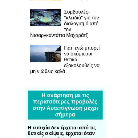
Συμβουλές-
"κλειδιά" για τον
διαλογισμό από
τον
Νισαργκαντάττα Μαχαράτζ
Γιατί ενώ μπορεί
να σκέφτεσαι
θετικά,
εξακολουθείς να
μη νιώθεις καλά
Η ανάρτηση με τις
περισσότερες προβολές
στην Αυτεπίγνωση μέχρι
σήμερα
Η ευτυχία δεν έρχεται από τις
θετικές σκέψεις, έρχεται όταν