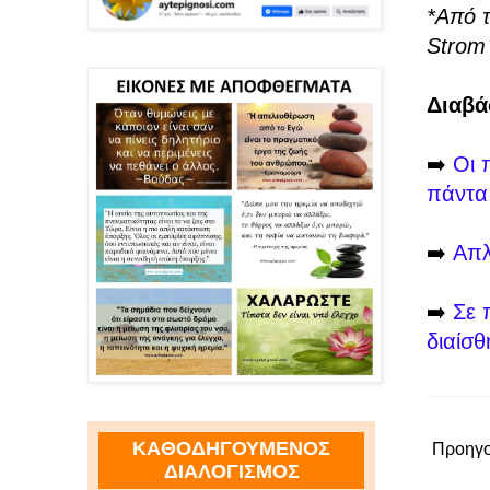
*Από τ
Strom
Διαβά
➡️
Οι 
πάντα
➡️
Απλ
➡️
Σε 
διαίσ
ΚΑΘΟΔΗΓΟΥΜΕΝΟΣ
Προηγο
ΔΙΑΛΟΓΙΣΜΟΣ