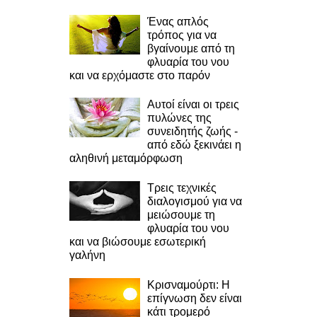
Ένας απλός
τρόπος για να
βγαίνουμε από τη
φλυαρία του νου
και να ερχόμαστε στο παρόν
Αυτοί είναι οι τρεις
πυλώνες της
συνειδητής ζωής -
από εδώ ξεκινάει η
αληθινή μεταμόρφωση
Τρεις τεχνικές
διαλογισμού για να
μειώσουμε τη
φλυαρία του νου
και να βιώσουμε εσωτερική
γαλήνη
Κρισναμούρτι: Η
επίγνωση δεν είναι
κάτι τρομερό