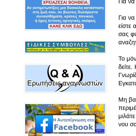
Για να
Για να
είστε 
σας φ
αναζητ
Το μόν
δείτε.
Γνωρίζ
Εγκατα
Μη βασ
περιμέ
μιλάτε
νου σ