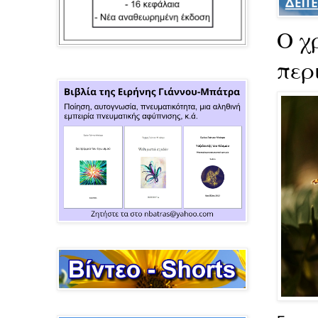
Ο χ
περι