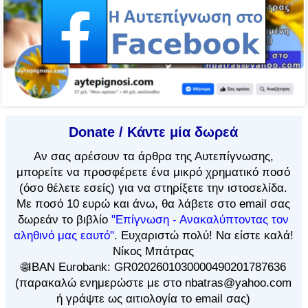
Donate / Κάντε μία δωρεά
Αν
σας αρέσουν τα άρθρα
της Αυτεπίγνωσης,
μπορείτε να προσφέρετε ένα μικρό χρηματικό ποσό
(όσο θέλετε εσείς) για να στηρίξετε την ιστοσελίδα.
Με ποσό 10 ευρώ και άνω, θα λάβετε στο email σας
δωρεάν το βιβλίο
"Επίγνωση - Ανακαλύπτοντας τον
αληθινό μας εαυτό"
. Ευχαριστώ πολύ! Να είστε καλά!
Νίκος Μπάτρας
🌐IBAN Eurobank: GR0202601030000490201787636
(παρακαλώ ενημερώστε με στο nbatras@yahoo.com
ή γράψτε ως αιτιολογία το email σας)