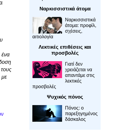
α
Ναρκισσιστικά άτομα
Ναρκισσιστικά
,
άτομα: προφίλ,
σχέσεις,
αιτιολογία
ου
Λεκτικές επιθέσεις και
προσβολές
 ένα
άδοση
Γιατί δεν
 τους
χρειάζεται να
απαντάμε στις
 με
λεκτικές
προσβολές
Ψυχικός πόνος
Πόνος: ο
παρεξηγημένος
ον
δάσκαλος