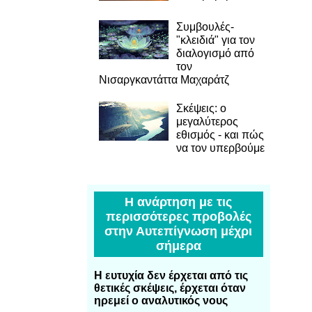
Συμβουλές-
"κλειδιά" για τον
διαλογισμό από
τον
Νισαργκαντάττα Μαχαράτζ
Σκέψεις: ο
μεγαλύτερος
εθισμός - και πώς
να τον υπερβούμε
Η ανάρτηση με τις
περισσότερες προβολές
στην Αυτεπίγνωση μέχρι
σήμερα
Η ευτυχία δεν έρχεται από τις
θετικές σκέψεις, έρχεται όταν
ηρεμεί ο αναλυτικός νους