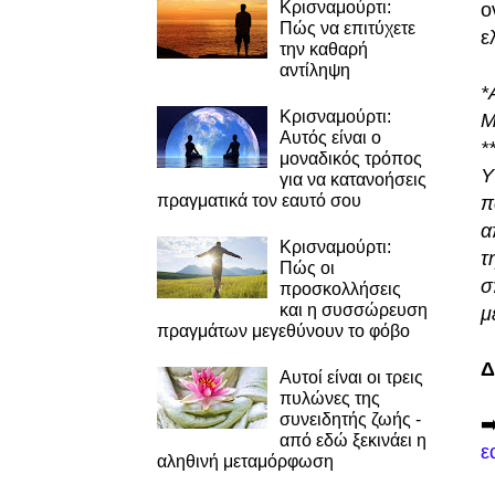
Κρισναμούρτι:
ο
Πώς να επιτύχετε
ε
την καθαρή
αντίληψη
*
Κρισναμούρτι:
M
Αυτός είναι ο
*
μοναδικός τρόπος
Υ
για να κατανοήσεις
πραγματικά τον εαυτό σου
π
α
Κρισναμούρτι:
τ
Πώς οι
σ
προσκολλήσεις
και η συσσώρευση
μ
πραγμάτων μεγεθύνουν το φόβο
Δ
Αυτοί είναι οι τρεις
πυλώνες της
συνειδητής ζωής -
➡
από εδώ ξεκινάει η
ε
αληθινή μεταμόρφωση