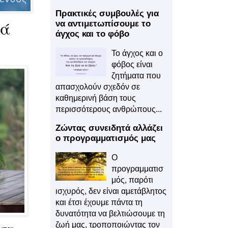
Πρακτικές συμβουλές για
μά
να αντιμετωπίσουμε το
άγχος και το φόβο
Το άγχος και ο
φόβος είναι
ζητήματα που
απασχολούν σχεδόν σε
καθημερινή βάση τους
περισσότερους ανθρώπους...
Ζώντας συνειδητά αλλάζει
ο προγραμματισμός μας
Ο
προγραμματισ
μός, παρότι
ισχυρός, δεν είναι αμετάβλητος
και έτσι έχουμε πάντα τη
δυνατότητα να βελτιώσουμε τη
ζωή μας, τροποποιώντας τον