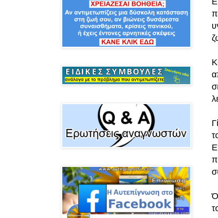
Ε
π
υ
ζ
Κ
α
σ
λ
Γ
τ
Ε
π
σ
Ό
τ