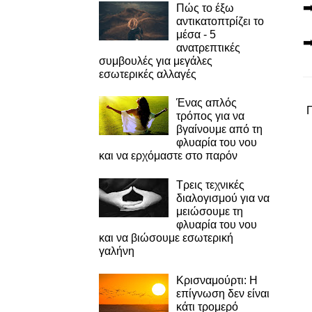
➡
Πώς το έξω
αντικατοπτρίζει το
μέσα - 5
➡
ανατρεπτικές
συμβουλές για μεγάλες
εσωτερικές αλλαγές
Ένας απλός
τρόπος για να
βγαίνουμε από τη
φλυαρία του νου
και να ερχόμαστε στο παρόν
Τρεις τεχνικές
διαλογισμού για να
μειώσουμε τη
φλυαρία του νου
και να βιώσουμε εσωτερική
γαλήνη
Κρισναμούρτι: Η
επίγνωση δεν είναι
κάτι τρομερό