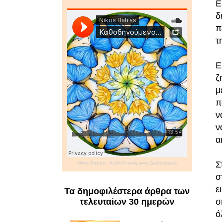
Ε
δ
π
τ
Ε
ζ
μ
π
ν
ν
α
Σ
Nikos Batras
·
Καθοδηγούμενος Διαλογισμός
σ
ε
Τα δημοφιλέστερα άρθρα των
τελευταίων 30 ημερών
σ
ό