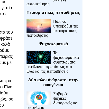
 που
αυτοεκτίμηση
γιατί η
Περιοριστικές πεποιθήσεις
υτής
Πώς να
υπερβούμε τις
περιοριστικές
ετά του
πεποιθήσεις
κφράσει
Ψυχοσωματικά
 καλά
ρούμε
Τα
πειρίας
ψυχοσωματικά
συμπτώματα
υμε με
οφείλονται πρωτίστως στο
Εγώ και τις πεποιθήσεις
Δύσκολοι άνθρωποι στην
άλαφρα
οικογένεια
ο Είναι
βαθύ,
Σοβαρές
ψυχικές
χώς, σε
διαταραχές και
ου
οικογένεια