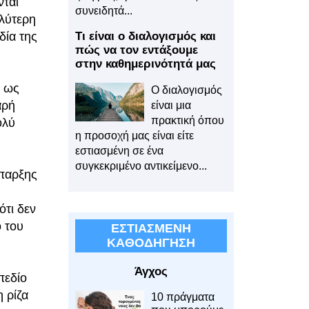
νται
συνειδητά...
αλύτερη
Τι είναι ο διαλογισμός και
δία της
πώς να τον εντάξουμε
στην καθημερινότητά μας
ι ως
Ο διαλογισμός
αρή
είναι μια
πρακτική όπου
ολύ
η προσοχή μας είναι είτε
εστιασμένη σε ένα
συγκεκριμένο αντικείμενο...
ύπαρξης
τι δεν
ο του
ΕΣΤΙΑΣΜΕΝΗ
ΚΑΘΟΔΗΓΗΣΗ
Άγχος
πεδίο
η ρίζα
10 πράγματα