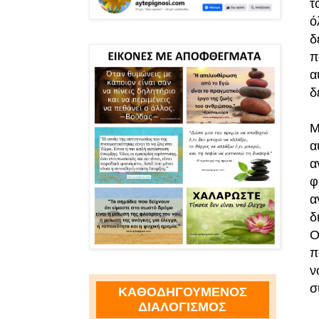
τ
ό
δ
π
α
δ
Μ
α
α
φ
α
δ
Ο
π
ν
σ
ΚΑΘΟΔΗΓΟΥΜΕΝΟΣ
ΔΙΑΛΟΓΙΣΜΟΣ