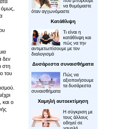
που μπορούμε
ματα
να θυμόμαστε
 όμως,
όταν αγχωνόμαστε
α
Κατάθλιψη
ου
Τι είναι η
κατάθλιψη και
πώς να την
αντιμετωπίσουμε με τον
μια
διαλογισμό
ά δεν
Δυσάρεστα συναισθήματα
ι στη
ο του
Πώς να
αξιοποιήσουμε
τα δυσάρεστα
γισμού.
συναισθήματα
μέχρι
Χαμηλή αυτοεκτίμηση
 και ο
νής
Η σύγκριση με
τους άλλους
οδηγεί σε
χαμηλή