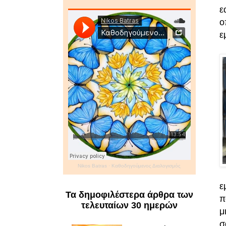
ε
ο
ε
Nikos Batras
·
Καθοδηγούμενος Διαλογισμός
ε
Τα δημοφιλέστερα άρθρα των
π
τελευταίων 30 ημερών
μ
σ