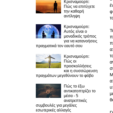
Κρισναμούρτι:
έ
Πώς να επιτύχετε
φ
την καθαρή
αντίληψη
τ
Κρισναμούρτι:
Τ
Αυτός είναι ο
μοναδικός τρόπος
π
για να κατανοήσεις
π
πραγματικά τον εαυτό σου
α
τ
Κρισναμούρτι:
Πώς οι
α
προσκολλήσεις
σ
και η συσσώρευση
Μ
πραγμάτων μεγεθύνουν το φόβο
α
Πώς το έξω
υ
αντικατοπτρίζει το
μ
μέσα - 5
θ
ανατρεπτικές
συμβουλές για μεγάλες
εσωτερικές αλλαγές
Γ