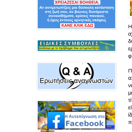
Η
α
δ
ε
φ
Π
α
ν
μ
τ
ε
ί
π