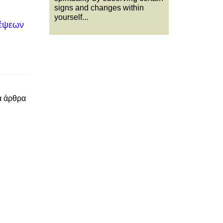
signs and changes within
yourself...
κέψεων
α άρθρα