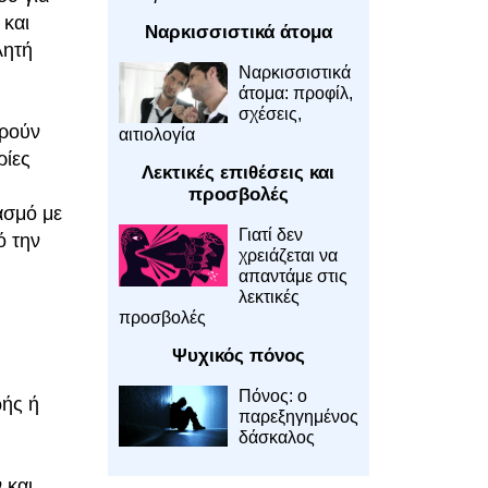
 και
Ναρκισσιστικά άτομα
λητή
Ναρκισσιστικά
άτομα: προφίλ,
σχέσεις,
ορούν
αιτιολογία
ρίες
Λεκτικές επιθέσεις και
προσβολές
ασμό με
Γιατί δεν
ό την
χρειάζεται να
απαντάμε στις
λεκτικές
προσβολές
Ψυχικός πόνος
Πόνος: ο
ωής ή
παρεξηγημένος
δάσκαλος
 και