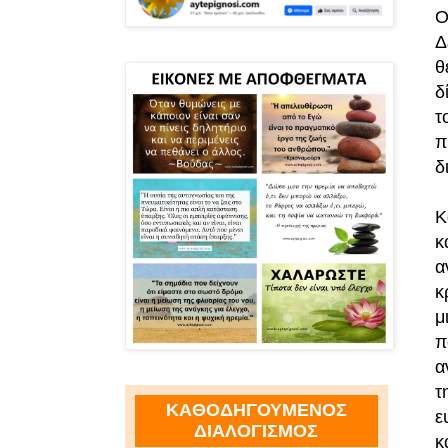
Ο
Δ
θ
δ
τ
π
δ
Κ
κ
α
κ
μ
π
α
τ
ΚΑΘΟΔΗΓΟΥΜΕΝΟΣ
ε
ΔΙΑΛΟΓΙΣΜΟΣ
κ