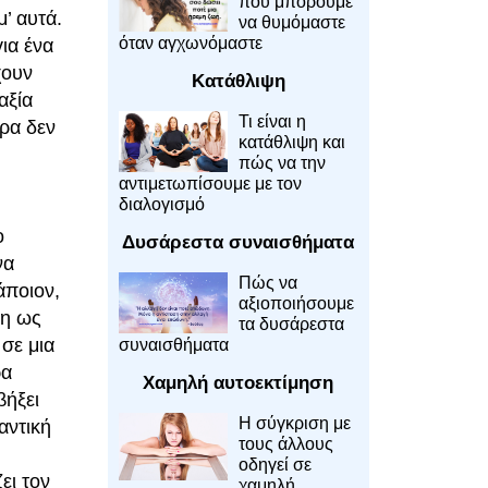
που μπορούμε
’ αυτά.
να θυμόμαστε
όταν αγχωνόμαστε
ια ένα
χουν
Κατάθλιψη
αξία
Τι είναι η
άρα δεν
κατάθλιψη και
πώς να την
αντιμετωπίσουμε με τον
διαλογισμό
ο
Δυσάρεστα συναισθήματα
να
Πώς να
άποιον,
αξιοποιήσουμε
ση ως
τα δυσάρεστα
 σε μια
συναισθήματα
ρα
Χαμηλή αυτοεκτίμηση
βήξει
Η σύγκριση με
αντική
τους άλλους
οδηγεί σε
ει τον
χαμηλή