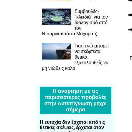
➡
Συμβουλές-
➡
"κλειδιά" για τον
διαλογισμό από
τον
➡
Νισαργκαντάττα Μαχαράτζ
Γιατί ενώ μπορεί
να σκέφτεσαι
θετικά,
εξακολουθείς να
μη νιώθεις καλά
Η ανάρτηση με τις
περισσότερες προβολές
στην Αυτεπίγνωση μέχρι
σήμερα
Η ευτυχία δεν έρχεται από τις
θετικές σκέψεις, έρχεται όταν