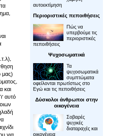
αυτοεκτίμηση
στα
δημα,
Περιοριστικές πεποιθήσεις
Πώς να
υπερβούμε τις
ναι
περιοριστικές
α
πεποιθήσεις
Ψυχοσωματικά
τ.λ),
Τα
σθηση
ψυχοσωματικά
ό μας)
συμπτώματα
ώματος,
οφείλονται πρωτίστως στο
α και
Εγώ και τις πεποιθήσεις
ι' αυτό
Δύσκολοι άνθρωποι στην
οιων
οικογένεια
δηλαδή
Σοβαρές
να
ψυχικές
ιχνίδι
διαταραχές και
οικογένεια
ου για