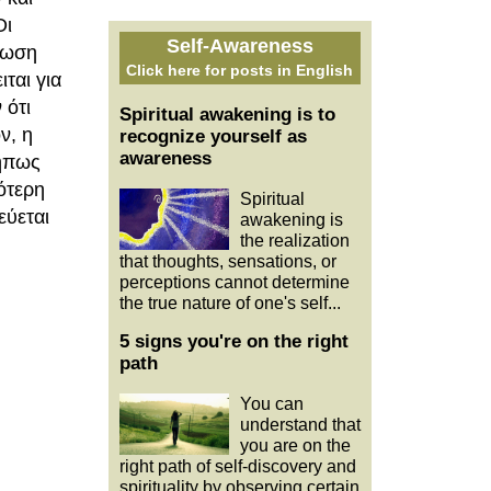
Οι
Self-Awareness
νωση
Click here for posts in English
ται για
 ότι
Spiritual awakening is to
ν, η
recognize yourself as
awareness
μήπως
ότερη
Spiritual
εύεται
awakening is
the realization
that thoughts, sensations, or
perceptions cannot determine
the true nature of one's self...
5 signs you're on the right
path
You can
understand that
you are on the
right path of self-discovery and
spirituality by observing certain