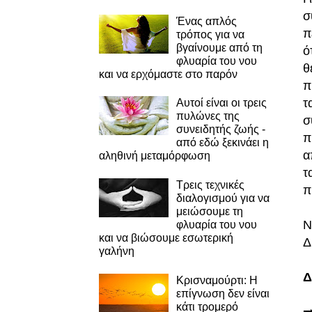
σ
Ένας απλός
π
τρόπος για να
βγαίνουμε από τη
ό
φλυαρία του νου
θ
και να ερχόμαστε στο παρόν
π
τ
Αυτοί είναι οι τρεις
πυλώνες της
σ
συνειδητής ζωής -
π
από εδώ ξεκινάει η
α
αληθινή μεταμόρφωση
τ
Τρεις τεχνικές
π
διαλογισμού για να
μειώσουμε τη
Ν
φλυαρία του νου
και να βιώσουμε εσωτερική
Δ
γαλήνη
Δ
Κρισναμούρτι: Η
επίγνωση δεν είναι
κάτι τρομερό