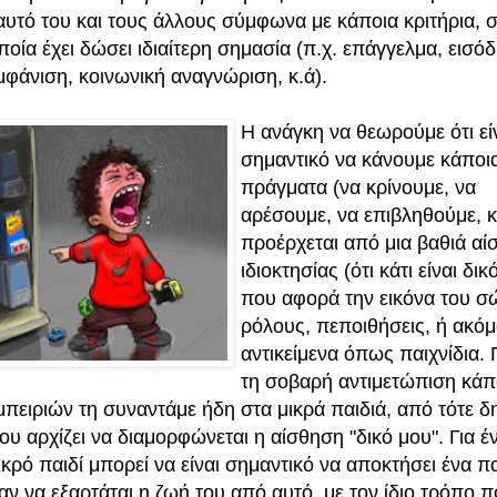
αυτό του και τους άλλους σύμφωνα με κάποια κριτήρια, 
ποία έχει δώσει ιδιαίτερη σημασία (π.χ. επάγγελμα, εισό
μφάνιση, κοινωνική αναγνώριση, κ.ά).
Η ανάγκη να θεωρούμε ότι εί
σημαντικό να κάνουμε κάποι
πράγματα (να κρίνουμε, να
αρέσουμε, να επιβληθούμε, κ.
προέρχεται από μια βαθιά αί
ιδιοκτησίας (ότι κάτι είναι δικ
που αφορά την εικόνα του σ
ρόλους, πεποιθήσεις, ή ακόμ
αντικείμενα όπως παιχνίδια. Γ
τη σοβαρή αντιμετώπιση κάπ
μπειριών τη συναντάμε ήδη στα μικρά παιδιά, από τότε 
ου αρχίζει να διαμορφώνεται η αίσθηση "δικό μου". Για έ
ικρό παιδί μπορεί να είναι σημαντικό να αποκτήσει ένα πα
αν να εξαρτάται η ζωή του από αυτό, με τον ίδιο τρόπο π