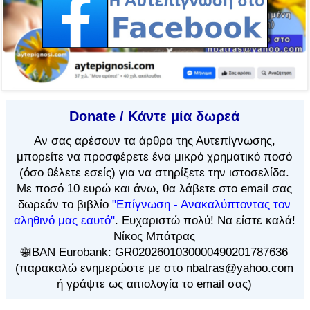
Donate / Κάντε μία δωρεά
Αν
σας αρέσουν τα άρθρα
της Αυτεπίγνωσης,
μπορείτε να προσφέρετε ένα μικρό χρηματικό ποσό
(όσο θέλετε εσείς) για να στηρίξετε την ιστοσελίδα.
Με ποσό 10 ευρώ και άνω, θα λάβετε στο email σας
δωρεάν το βιβλίο
"Επίγνωση - Ανακαλύπτοντας τον
αληθινό μας εαυτό"
. Ευχαριστώ πολύ! Να είστε καλά!
Νίκος Μπάτρας
🌐IBAN Eurobank: GR0202601030000490201787636
(παρακαλώ ενημερώστε με στο nbatras@yahoo.com
ή γράψτε ως αιτιολογία το email σας)