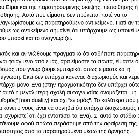
ου Είμαι και της παρατηρούμενης σκέψης, πεποίθησης ή
ίσθησης. Αυτό που είμαστε δεν πρόκειται ποτέ να το
ναγνωρίσουμε ως παρατηρούμενο αντικείμενο. Γιατί αν τ
ούμε ως αντικείμενο σημαίνει ότι υπάρχουμε ως υποκείμ
ου μπορεί και το αναγνωρίζει.
κτός και αν νιώθουμε πραγματικά ότι οτιδήποτε παρατη
ίναι φτιαγμένο από εμάς, άρα είμαστε τα πάντα, είμαστε 
όσμος που γνωρίζουμε εμπειρικά, όπως είμαστε και η
πίγνωση. Εκεί δεν υπάρχει κανένας διαχωρισμός και λέμε
πάρχει μόνο Ένα (στην πραγματικότητα δεν υπάρχει ούτ
ι' αυτό η μεγαλύτερη σχολή αυτογνωσίας ονομάζεται "μη
υϊσμός" [non duality] και όχι "ενισμός". Το καλύτερο που 
α κάνει ο νους είναι να αρνηθεί ότι υπάρχει διαχωρισμός κ
α ισχυριστεί ότι έχει εντοπίσει το Ένα). Σ' αυτό το στάδιο
τάνουμε αφού πρώτα περάσουμε από την αφαίρεση της
αυτότητας από τα παρατηρούμενα μέσω της άρνησης.