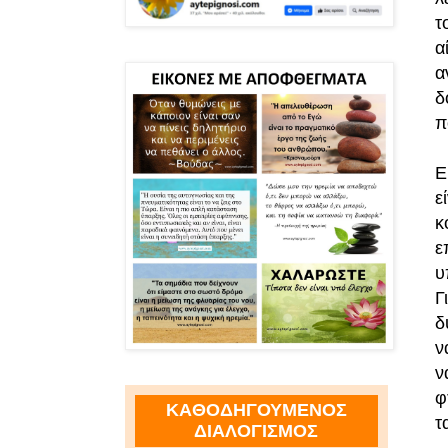
τ
α
α
δ
π
Ε
ε
κ
ε
υ
Γ
δ
ν
ν
φ
ΚΑΘΟΔΗΓΟΥΜΕΝΟΣ
τ
ΔΙΑΛΟΓΙΣΜΟΣ