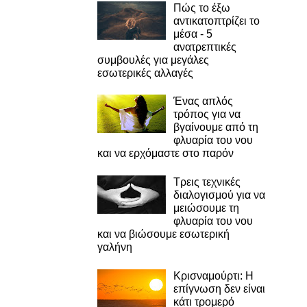
Πώς το έξω
αντικατοπτρίζει το
μέσα - 5
ανατρεπτικές
συμβουλές για μεγάλες
εσωτερικές αλλαγές
Ένας απλός
τρόπος για να
βγαίνουμε από τη
φλυαρία του νου
και να ερχόμαστε στο παρόν
Τρεις τεχνικές
διαλογισμού για να
μειώσουμε τη
φλυαρία του νου
και να βιώσουμε εσωτερική
γαλήνη
Κρισναμούρτι: Η
επίγνωση δεν είναι
κάτι τρομερό