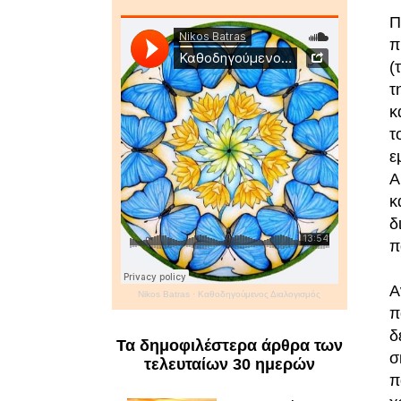
Π
π
(
τ
κ
τ
ε
Α
κ
δ
π
Α
Nikos Batras
·
Καθοδηγούμενος Διαλογισμός
π
δ
Τα δημοφιλέστερα άρθρα των
σ
τελευταίων 30 ημερών
π