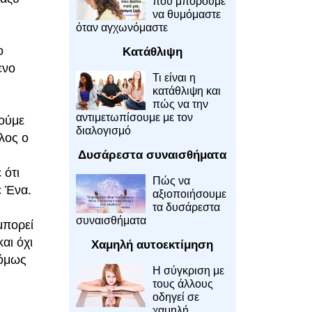
που μπορούμε
να θυμόμαστε
όταν αγχωνόμαστε
ο
Κατάθλιψη
ενο
Τι είναι η
κατάθλιψη και
πώς να την
αντιμετωπίσουμε με τον
ρούμε
διαλογισμό
όλος ο
Δυσάρεστα συναισθήματα
 ότι
Πώς να
ε Ένα.
αξιοποιήσουμε
τα δυσάρεστα
συναισθήματα
μπορεί
αι όχι
Χαμηλή αυτοεκτίμηση
 όμως
Η σύγκριση με
τους άλλους
οδηγεί σε
χαμηλή