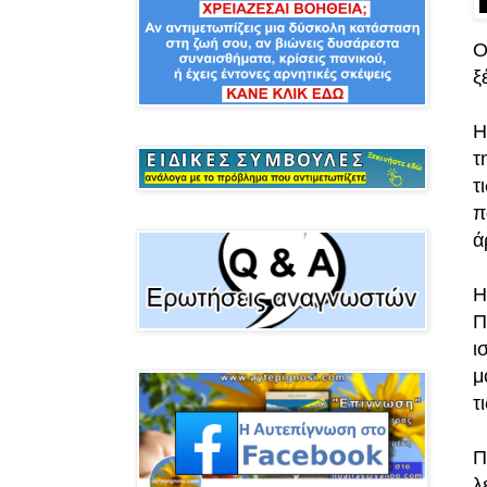
Ο
ξ
Η
τ
τ
π
ά
Η
Π
ι
μ
τ
Π
λ