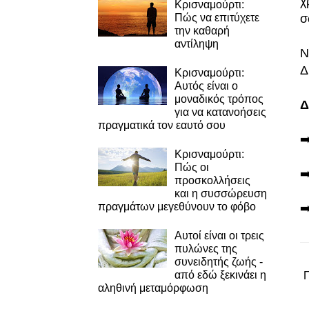
χ
Κρισναμούρτι:
σ
Πώς να επιτύχετε
την καθαρή
αντίληψη
Ν
Δ
Κρισναμούρτι:
Αυτός είναι ο
μοναδικός τρόπος
Δ
για να κατανοήσεις
πραγματικά τον εαυτό σου
➡
Κρισναμούρτι:
Πώς οι
➡
προσκολλήσεις
και η συσσώρευση
πραγμάτων μεγεθύνουν το φόβο
➡
Αυτοί είναι οι τρεις
πυλώνες της
συνειδητής ζωής -
από εδώ ξεκινάει η
αληθινή μεταμόρφωση