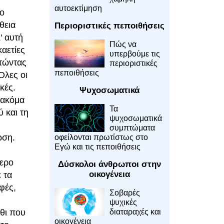
αυτοεκτίμηση
ο
θεια
Περιοριστικές πεποιθήσεις
' αυτή
Πώς να
αετίες
υπερβούμε τις
ητώντας
περιοριστικές
πεποιθήσεις
Όλες οι
κές.
Ψυχοσωματικά
 ακόμα
Τα
 και τη
ψυχοσωματικά
συμπτώματα
ωση.
οφείλονται πρωτίστως στο
Εγώ και τις πεποιθήσεις
τερο
Δύσκολοι άνθρωποι στην
οικογένεια
 τα
φές,
Σοβαρές
ψυχικές
άθι που
διαταραχές και
οικογένεια