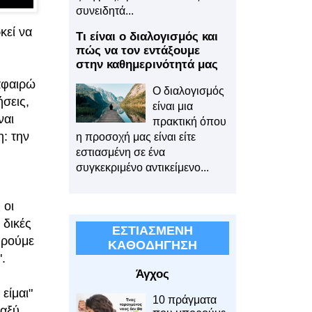
συνειδητά...
κεί να
Τι είναι ο διαλογισμός και
πώς να τον εντάξουμε
στην καθημερινότητά μας
 αφαιρώ
Ο διαλογισμός
ήσεις,
είναι μια
ναι
πρακτική όπου
: την
η προσοχή μας είναι είτε
εστιασμένη σε ένα
συγκεκριμένο αντικείμενο...
 οι
 δικές
ΕΣΤΙΑΣΜΕΝΗ
ηρούμε
ΚΑΘΟΔΗΓΗΣΗ
".
Άγχος
είμαι"
10 πράγματα
ταξύ