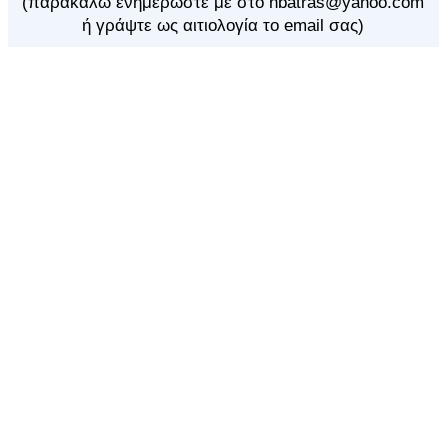
(παρακαλώ ενημερώστε με στο nbatras@yahoo.com
ή γράψτε ως αιτιολογία το email σας)