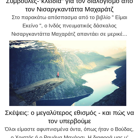
Συμβουλές-"κλειδιά" για τον διαλογισμό από
τον Νισαργκαντάττα Μαχαράτζ
Στο παρακάτω απόσπασμα από το βιβλίο " Είμαι
Εκείνο ", ο Ινδός πνευματικός δάσκαλος
Νισαργκαντάττα Μαχαράτζ απαντάει σε μερικέ...
Σκέψεις: ο μεγαλύτερος εθισμός - και πώς να
τον υπερβούμε
Όλοι είμαστε αφυπνισμένα όντα, όπως ήταν ο Βούδας,
ο Χριστός ή ο Ραμάνα Μαχάρσι. Η διαφορά μας μ'