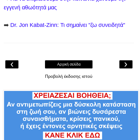
εγγενή αθωότητά μας
➡️
Dr. Jon Kabat-Zinn: Τι σημαίνει "ζω συνειδητά"
‹
›
Αρχική σελίδα
Προβολή έκδοσης ιστού