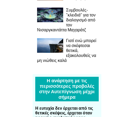
Συμβουλές-
"κλειδιά" για τον
διαλογισμό από
τον
Νισαργκαντάττα Μαχαράτζ
Γιατί ενώ μπορεί
να σκέφτεσαι
θετικά,
εξακολουθείς να
μη νιώθεις καλά
Η ανάρτηση με τις
περισσότερες προβολές
στην Αυτεπίγνωση μέχρι
σήμερα
Η ευτυχία δεν έρχεται από τις
θετικές σκέψεις, έρχεται όταν