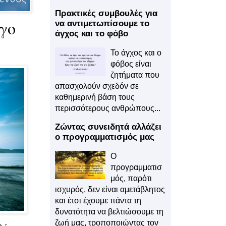
Πρακτικές συμβουλές για
γο
να αντιμετωπίσουμε το
άγχος και το φόβο
Το άγχος και ο
φόβος είναι
ζητήματα που
απασχολούν σχεδόν σε
καθημερινή βάση τους
περισσότερους ανθρώπους...
Ζώντας συνειδητά αλλάζει
ο προγραμματισμός μας
Ο
προγραμματισ
μός, παρότι
ισχυρός, δεν είναι αμετάβλητος
και έτσι έχουμε πάντα τη
δυνατότητα να βελτιώσουμε τη
ζωή μας, τροποποιώντας τον