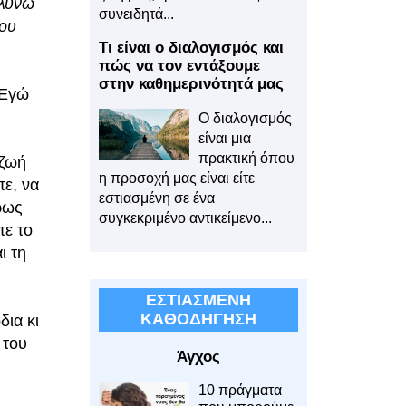
αλύνω
συνειδητά...
που
Τι είναι ο διαλογισμός και
πώς να τον εντάξουμε
στην καθημερινότητά μας
"Εγώ
Ο διαλογισμός
είναι μια
πρακτική όπου
 ζωή
η προσοχή μας είναι είτε
ε, να
εστιασμένη σε ένα
ρως
συγκεκριμένο αντικείμενο...
τε το
ι τη
ΕΣΤΙΑΣΜΕΝΗ
ΚΑΘΟΔΗΓΗΣΗ
δια κι
 του
Άγχος
10 πράγματα