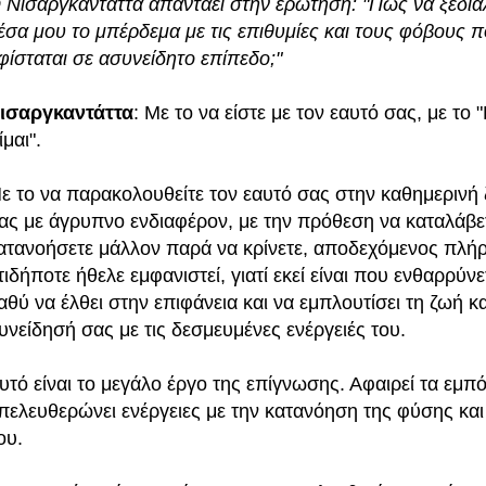
 Νισαργκαντάττα απαντάει στην ερώτηση: "Πώς να ξεδι
έσα μου το μπέρδεμα με τις επιθυμίες και τους φόβους 
φίσταται σε ασυνείδητο επίπεδο;"
ισαργκαντάττα
: Με το να είστε με τον εαυτό σας, με το 
ίμαι".
ε το να παρακολουθείτε τον εαυτό σας στην καθημερινή
ας με άγρυπνο ενδιαφέρον, με την πρόθεση να καταλάβετ
ατανοήσετε μάλλον παρά να κρίνετε, αποδεχόμενος πλή
τιδήποτε ήθελε εμφανιστεί, γιατί εκεί είναι που ενθαρρύνε
αθύ να έλθει στην επιφάνεια και να εμπλουτίσει τη ζωή κα
υνείδησή σας με τις δεσμευμένες ενέργειές του.
υτό είναι το μεγάλο έργο της επίγνωσης. Αφαιρεί τα εμπό
πελευθερώνει ενέργειες με την κατανόηση της φύσης και
ου.