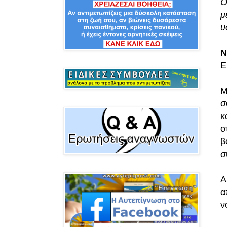
Ο
μ
υ
Ν
Ε
Μ
σ
κ
ο
β
σ
Α
α
ν