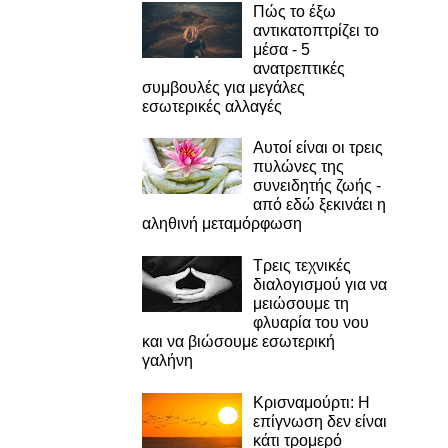
Πώς το έξω
αντικατοπτρίζει το
μέσα - 5
ανατρεπτικές
συμβουλές για μεγάλες
εσωτερικές αλλαγές
Αυτοί είναι οι τρεις
πυλώνες της
συνειδητής ζωής -
από εδώ ξεκινάει η
αληθινή μεταμόρφωση
Τρεις τεχνικές
διαλογισμού για να
μειώσουμε τη
φλυαρία του νου
και να βιώσουμε εσωτερική
γαλήνη
Κρισναμούρτι: Η
επίγνωση δεν είναι
κάτι τρομερό