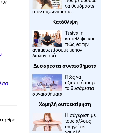
που μπορούμε
υπνη
να θυμόμαστε
όταν αγχωνόμαστε
Κατάθλιψη
Τι είναι η
κατάθλιψη και
πώς να την
αντιμετωπίσουμε με τον
ώ
διαλογισμό
Δυσάρεστα συναισθήματα
Πώς να
αξιοποιήσουμε
μέσα
τα δυσάρεστα
συναισθήματα
Χαμηλή αυτοεκτίμηση
Η σύγκριση με
α άρθρα
τους άλλους
οδηγεί σε
χαμηλή