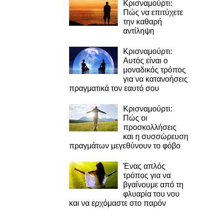
Κρισναμούρτι:
Πώς να επιτύχετε
την καθαρή
αντίληψη
Κρισναμούρτι:
Αυτός είναι ο
μοναδικός τρόπος
για να κατανοήσεις
πραγματικά τον εαυτό σου
Κρισναμούρτι:
Πώς οι
προσκολλήσεις
και η συσσώρευση
πραγμάτων μεγεθύνουν το φόβο
Ένας απλός
τρόπος για να
βγαίνουμε από τη
φλυαρία του νου
και να ερχόμαστε στο παρόν