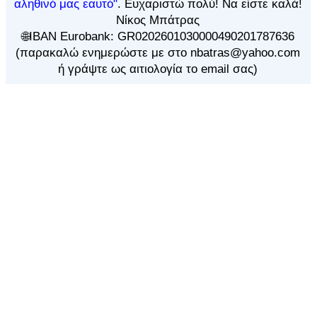
αληθινό μας εαυτό"
. Ευχαριστώ πολύ! Να είστε καλά!
Νίκος Μπάτρας
🌐IBAN Eurobank: GR0202601030000490201787636
(παρακαλώ ενημερώστε με στο nbatras@yahoo.com
ή γράψτε ως αιτιολογία το email σας)