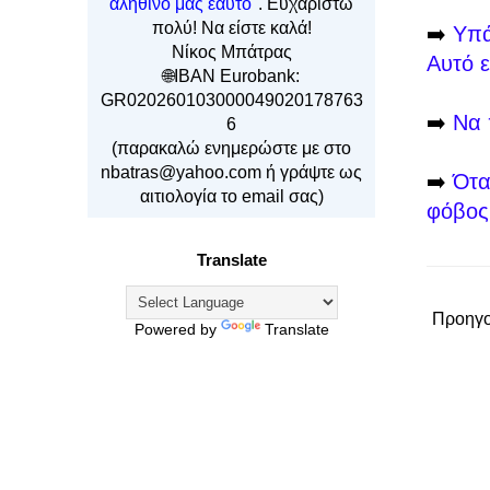
αληθινό μας εαυτό"
. Ευχαριστώ
πολύ! Να είστε καλά!
➡️
Υπά
Νίκος Μπάτρας
Αυτό ε
🌐IBAN Eurobank:
GR020260103000049020178763
➡️
Να 
6
(παρακαλώ ενημερώστε με στο
nbatras@yahoo.com ή γράψτε ως
➡️
Ότα
αιτιολογία το email σας)
φόβος 
Translate
Προηγο
Powered by
Translate