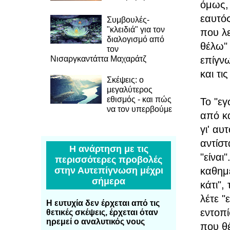
όμως, 
εαυτό
Συμβουλές-
"κλειδιά" για τον
που λε
διαλογισμό από
θέλω" 
τον
Νισαργκαντάττα Μαχαράτζ
επίγνω
και τι
Σκέψεις: ο
μεγαλύτερος
εθισμός - και πώς
Το "εγ
να τον υπερβούμε
από κά
γι' α
αντίσ
Η ανάρτηση με τις
"είναι
περισσότερες προβολές
καθημ
στην Αυτεπίγνωση μέχρι
σήμερα
κάτι"
λέτε 
Η ευτυχία δεν έρχεται από τις
εντοπί
θετικές σκέψεις, έρχεται όταν
ηρεμεί ο αναλυτικός νους
που θέ