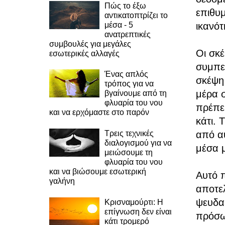
Πώς το έξω
επιθυμ
αντικατοπτρίζει το
μέσα - 5
ικανότ
ανατρεπτικές
συμβουλές για μεγάλες
Οι σκέ
εσωτερικές αλλαγές
συμπε
Ένας απλός
σκέψη 
τρόπος για να
μέρα σ
βγαίνουμε από τη
φλυαρία του νου
πρέπει
και να ερχόμαστε στο παρόν
κάτι. 
από α
Τρεις τεχνικές
διαλογισμού για να
μέσα 
μειώσουμε τη
φλυαρία του νου
και να βιώσουμε εσωτερική
Αυτό π
γαλήνη
αποτελ
ψευδαί
Κρισναμούρτι: Η
επίγνωση δεν είναι
πρόσω
κάτι τρομερό