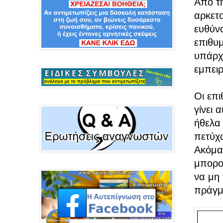
Από τη
αρκετο
ευθύνο
επιθυμ
υπάρχε
εμπει
Οι επι
γίνει 
ήθελα 
πετύχω
Ακόμα 
μπορο
να μη 
πράγμα