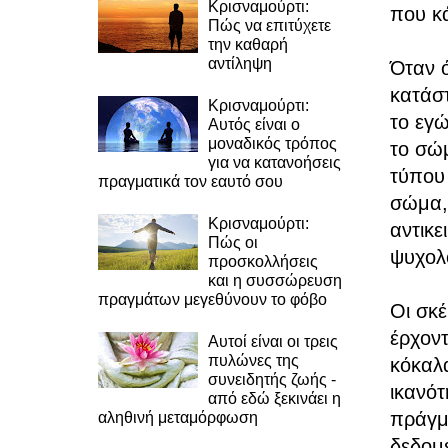
Κρισναμούρτι:
που κά
Πώς να επιτύχετε
την καθαρή
αντίληψη
Όταν ό
κατάστ
Κρισναμούρτι:
το εγώ
Αυτός είναι ο
μοναδικός τρόπος
το σώμ
για να κατανοήσεις
τύπου
πραγματικά τον εαυτό σου
σώμα, 
Κρισναμούρτι:
αντικε
Πώς οι
ψυχολ
προσκολλήσεις
και η συσσώρευση
πραγμάτων μεγεθύνουν το φόβο
Οι σκέ
έρχοντ
Αυτοί είναι οι τρεις
πυλώνες της
κόκαλα
συνειδητής ζωής -
ικανότ
από εδώ ξεκινάει η
πράγμα
αληθινή μεταμόρφωση
δεδομέ