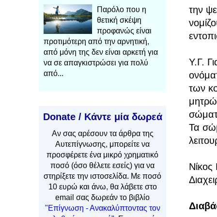
την ψ
Παρόλο που η
θετική σκέψη
νομίζο
προφανώς είναι
εντοπι
προτιμότερη από την αρνητική,
από μόνη της δεν είναι αρκετή για
Υ.Γ. 
να σε απαγκιστρώσει για πολύ
από...
ονόματ
των κ
μητρώα
σώματα
Donate / Κάντε μία δωρεά
Τα σώ
Αν
σας αρέσουν τα άρθρα
της
λειτο
Αυτεπίγνωσης, μπορείτε να
προσφέρετε ένα μικρό χρηματικό
Νίκος
ποσό (όσο θέλετε εσείς) για να
στηρίξετε την ιστοσελίδα. Με ποσό
Διαχει
10 ευρώ και άνω, θα λάβετε στο
email σας δωρεάν το βιβλίο
Διαβά
"Επίγνωση - Ανακαλύπτοντας τον